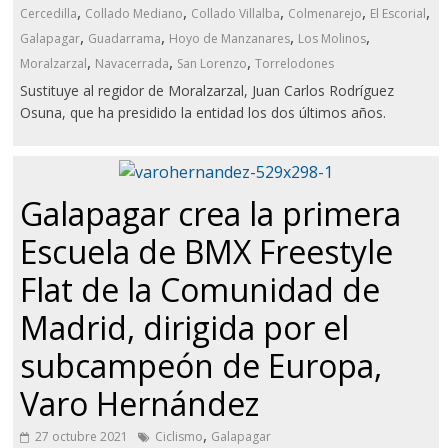
,
,
,
,
,
Cercedilla
Collado Mediano
Collado Villalba
Colmenarejo
El Escorial
,
,
,
,
Galapagar
Guadarrama
Hoyo de Manzanares
Los Molinos
,
,
,
Moralzarzal
Navacerrada
San Lorenzo
Torrelodones
Sustituye al regidor de Moralzarzal, Juan Carlos Rodríguez
Osuna, que ha presidido la entidad los dos últimos años.
Galapagar crea la primera
Escuela de BMX Freestyle
Flat de la Comunidad de
Madrid, dirigida por el
subcampeón de Europa,
Varo Hernández
,
27 octubre 2021
Ciclismo
Galapagar