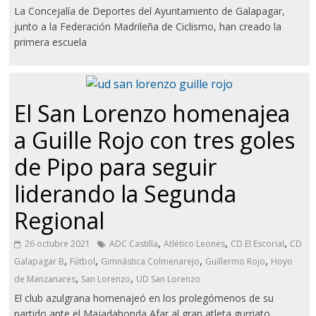
La Concejalía de Deportes del Ayuntamiento de Galapagar,
junto a la Federación Madrileña de Ciclismo, han creado la
primera escuela
El San Lorenzo homenajea
a Guille Rojo con tres goles
de Pipo para seguir
liderando la Segunda
Regional
,
,
,
26 octubre 2021
ADC Castilla
Atlético Leones
CD El Escorial
CD
,
,
,
,
Galapagar B
Fútbol
Gimnástica Colmenarejo
Guillermo Rojo
Hoyo
,
,
de Manzanares
San Lorenzo
UD San Lorenzo
El club azulgrana homenajeó en los prolegómenos de su
partido ante el Majadahonda Afar al gran atleta gurriato,