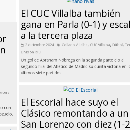
El CUC Villalba también
gana en Parla (0-1) y esca
a la tercera plaza
or
,
,
,
2 diciembre 2024
Collado Villalba
CUC Villalba
Fútbol
Te
en
División RFEF
Un gol de Abraham Nóbrega en la segunda parte dio al
segundo filial del Atlético de Madrid su quinta victoria en l
últimos siete partidos.
ercera
El Escorial hace suyo el
vo con
Clásico remontando a un
ozuelo,
San Lorenzo con diez (1-2