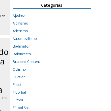
a
Categorías
Ajedrez
l de
o
Alpinismo
Atletismo
Automovilismo
Bádminton
ado
Baloncesto
na
Branded Content
Ciclismo
Duatlón
Esquí
a
Floorball
rcera
Fútbol
Fútbol Sala
os