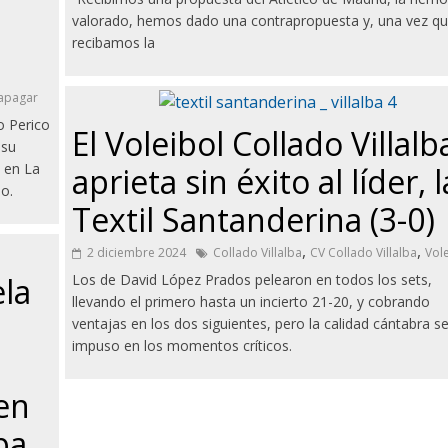
valorado, hemos dado una contrapropuesta y, una vez q
recibamos la
apagar
o Perico
El Voleibol Collado Villalb
 su
o en La
aprieta sin éxito al líder, l
o.
Textil Santanderina (3-0)
,
,
2 diciembre 2024
Collado Villalba
CV Collado Villalba
Vol
la
Los de David López Prados pelearon en todos los sets,
llevando el primero hasta un incierto 21-20, y cobrando
ventajas en los dos siguientes, pero la calidad cántabra s
impuso en los momentos críticos.
en
pa