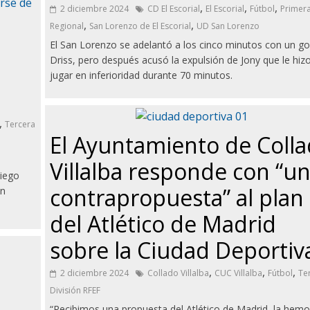
,
,
,
2 diciembre 2024
CD El Escorial
El Escorial
Fútbol
Primer
,
,
Regional
San Lorenzo de El Escorial
UD San Lorenzo
El San Lorenzo se adelantó a los cinco minutos con un go
Driss, pero después acusó la expulsión de Jony que le hiz
jugar en inferioridad durante 70 minutos.
,
Tercera
El Ayuntamiento de Coll
Villalba responde con “u
Diego
contrapropuesta” al plan
ón
del Atlético de Madrid
sobre la Ciudad Deportiv
,
,
,
2 diciembre 2024
Collado Villalba
CUC Villalba
Fútbol
Te
División RFEF
“Recibimos una propuesta del Atlético de Madrid, la hem