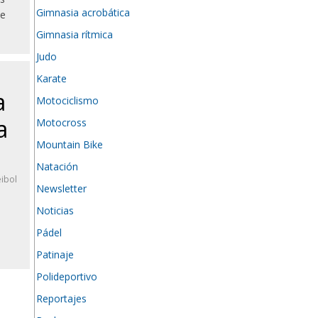
Gimnasia acrobática
ue
Gimnasia rítmica
Judo
Karate
a
Motociclismo
a
Motocross
Mountain Bike
Natación
eibol
Newsletter
Noticias
e
Pádel
Patinaje
Polideportivo
Reportajes