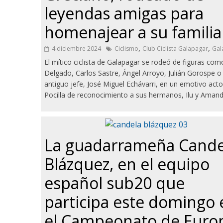
leyendas amigas para
homenajear a su familia
,
,
4 diciembre 2024
Ciclismo
Club Ciclista Galapagar
Gal
El mítico ciclista de Galapagar se rodeó de figuras com
Delgado, Carlos Sastre, Ángel Arroyo, Julián Gorospe o
antiguo jefe, José Miguel Echávarri, en un emotivo act
Pocilla de reconocimiento a sus hermanos, Ilu y Amand
La guadarrameña Cande
Blázquez, en el equipo
español sub20 que
participa este domingo 
el Campeonato de Euro