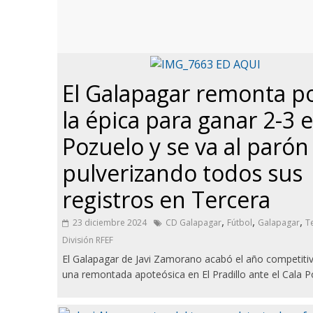
El Galapagar remonta p
la épica para ganar 2-3 
Pozuelo y se va al parón
pulverizando todos sus
registros en Tercera
,
,
,
23 diciembre 2024
CD Galapagar
Fútbol
Galapagar
T
División RFEF
El Galapagar de Javi Zamorano acabó el año competiti
una remontada apoteósica en El Pradillo ante el Cala P