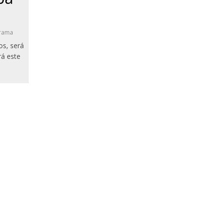
rama
s, será
rá este