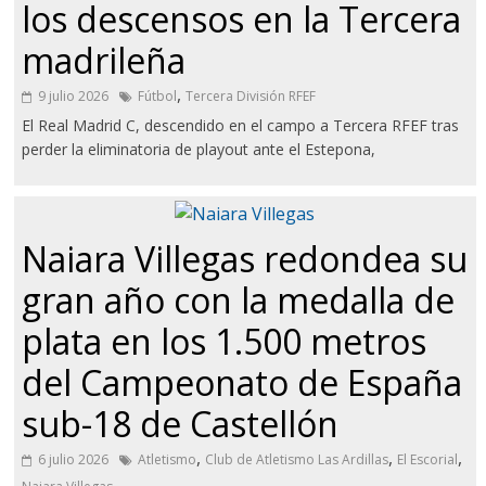
los descensos en la Tercera
madrileña
,
9 julio 2026
Fútbol
Tercera División RFEF
El Real Madrid C, descendido en el campo a Tercera RFEF tras
perder la eliminatoria de playout ante el Estepona,
Naiara Villegas redondea su
gran año con la medalla de
plata en los 1.500 metros
del Campeonato de España
sub-18 de Castellón
,
,
,
6 julio 2026
Atletismo
Club de Atletismo Las Ardillas
El Escorial