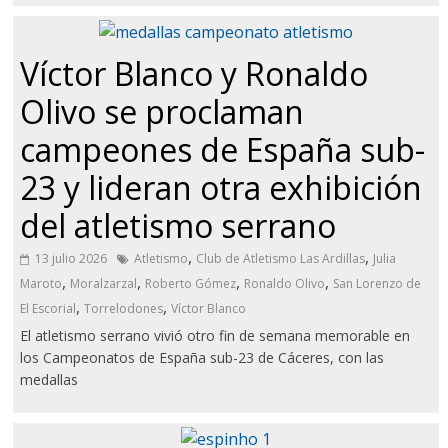
Víctor Blanco y Ronaldo
Olivo se proclaman
campeones de España sub-
23 y lideran otra exhibición
del atletismo serrano
,
,
13 julio 2026
Atletismo
Club de Atletismo Las Ardillas
Julia
,
,
,
,
Maroto
Moralzarzal
Roberto Gómez
Ronaldo Olivo
San Lorenzo de
,
,
El Escorial
Torrelodones
Víctor Blanco
El atletismo serrano vivió otro fin de semana memorable en
los Campeonatos de España sub-23 de Cáceres, con las
medallas