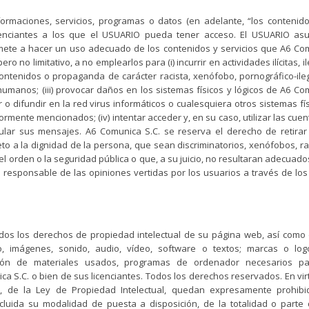
formaciones, servicios, programas o datos (en adelante, “los contenido
cenciantes a los que el USUARIO pueda tener acceso. El USUARIO as
omete a hacer un uso adecuado de los contenidos y servicios que A6 Co
ro no limitativo, a no emplearlos para (i) incurrir en actividades ilícitas, i
r contenidos o propaganda de carácter racista, xenófobo, pornográfico-ile
humanos; (iii) provocar daños en los sistemas físicos y lógicos de A6 C
 o difundir en la red virus informáticos o cualesquiera otros sistemas fí
rmente mencionados; (iv) intentar acceder y, en su caso, utilizar las cue
pular sus mensajes. A6 Comunica S.C. se reserva el derecho de retirar
o a la dignidad de la persona, que sean discriminatorios, xenófobos, ra
 el orden o la seguridad pública o que, a su juicio, no resultaran adecuad
á responsable de las opiniones vertidas por los usuarios a través de los
todos los derechos de propiedad intelectual de su página web, así como 
, imágenes, sonido, audio, vídeo, software o textos; marcas o logo
cción de materiales usados, programas de ordenador necesarios p
ica S.C. o bien de sus licenciantes. Todos los derechos reservados. En vi
o, de la Ley de Propiedad Intelectual, quedan expresamente prohibi
incluida su modalidad de puesta a disposición, de la totalidad o parte 