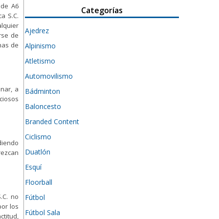
 de A6
Categorías
a S.C.
alquier
Ajedrez
rse de
inas de
Alpinismo
Atletismo
Automovilismo
nar, a
Bádminton
iciosos
Baloncesto
Branded Content
Ciclismo
diendo
Duatlón
rezcan
Esquí
Floorball
.C. no
Fútbol
por los
Fútbol Sala
ctitud,