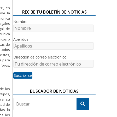
s”) en
RECIBE TU BOLETÍN DE NOTICIAS
ume la
munica
Nombre
legales
gal, de
omunica
sicos o
Apellidos
ntas de
 todos
cistas,
Dirección de correo electrónico:
os para
 foros,
de los
BUSCADOR DE NOTICIAS
tipos,
ara su
rtud de
das la
de los