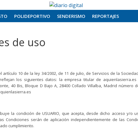
STO
POLIDEPORTIVO
SENDERISMO
REPORTAJES
nes de uso
artículo 10 de la ley 34/2002, de 11 de julio, de Servicios de la Socieda
eflejan los siguientes datos: la empresa titular de aquienlasierra.es
nte, 40 Bis, Bloque D Bajo A, 28400 Collado Villalba, Madrid número de 
aquienlasierra.es
ribuye la condición de USUARIO, que acepta, desde dicho acceso y/o us
das Condiciones serán de aplicación independientemente de las Condi
gado cumplimiento.