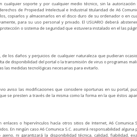
 cualquier soporte y por cualquier medio técnico, sin la autorización
rechos de Propiedad Intelectual e Industrial titularidad de A6 Comunic
irlos, copiarlos y almacenarlos en el disco duro de su ordenador o en cu
sivamente, para su uso personal y privado. El USUARIO deberá abstene
de protección o sistema de seguridad que estuviera instalado en el las pág
 de los daños y perjuicios de cualquier naturaleza que pudieran ocasio
lta de disponibilidad del portal o la transmisión de virus o programas mal
as las medidas tecnológicas necesarias para evitarlo.
evio aviso las modificaciones que considere oportunas en su portal, pu
s que se presten a través de la misma como la forma en la que éstos apa
enlaces o hipervínculos hacía otros sitios de Internet, A6 Comunica S
enidos. En ningún caso A6 Comunica S.C. asumirá responsabilidad alguna 
eno, ni garantizará la disponibilidad técnica, calidad, fiabilidad, exa