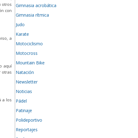
u otros
Gimnasia acrobática
ión con
Gimnasia rítmica
Judo
Karate
iso, a
Motociclismo
Motocross
Mountain Bike
o aquí
Natación
r otras
Newsletter
Noticias
 a los
Pádel
Patinaje
Polideportivo
Reportajes