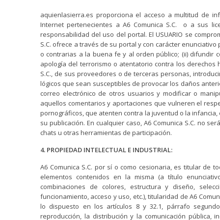
aquienlasierra.es proporciona el acceso a multitud de in
Internet pertenecientes a A6 Comunica S.C. o a sus li
responsabilidad del uso del portal. El USUARIO se compr
S.C. ofrece a través de su portal y con carácter enunciativo pe
o contrarias a la buena fe y al orden público; (ii) difundi
apología del terrorismo o atentatorio contra los derechos 
S.C., de sus proveedores o de terceras personas, introducir
lógicos que sean susceptibles de provocar los daños anterio
correo electrónico de otros usuarios y modificar o mani
aquellos comentarios y aportaciones que vulneren el respet
pornográficos, que atenten contra la juventud o la infancia,
su publicación. En cualquier caso, A6 Comunica S.C. no ser
chats u otras herramientas de participación.
4. PROPIEDAD INTELECTUAL E INDUSTRIAL:
A6 Comunica S.C. por sí o como cesionaria, es titular de 
elementos contenidos en la misma (a título enunciativo
combinaciones de colores, estructura y diseño, sele
funcionamiento, acceso y uso, etc.), titularidad de A6 Comun
lo dispuesto en los artículos 8 y 32.1, párrafo segund
reproducción, la distribución y la comunicación pública, 