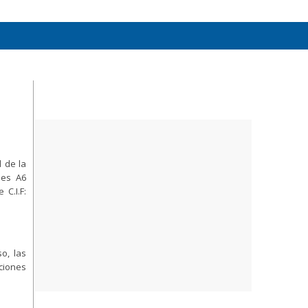
d de la
es A6
C.I.F:
o, las
ciones