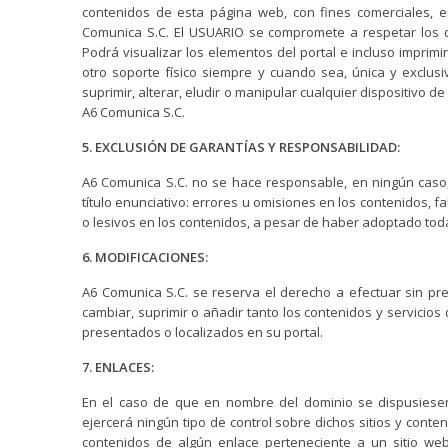
contenidos de esta página web, con fines comerciales, en
Comunica S.C. El USUARIO se compromete a respetar los de
Podrá visualizar los elementos del portal e incluso imprim
otro soporte físico siempre y cuando sea, única y exclu
suprimir, alterar, eludir o manipular cualquier dispositivo 
A6 Comunica S.C.
5. EXCLUSIÓN DE GARANTÍAS Y RESPONSABILIDAD:
A6 Comunica S.C. no se hace responsable, en ningún caso,
título enunciativo: errores u omisiones en los contenidos, fa
o lesivos en los contenidos, a pesar de haber adoptado tod
6. MODIFICACIONES:
A6 Comunica S.C. se reserva el derecho a efectuar sin pr
cambiar, suprimir o añadir tanto los contenidos y servicio
presentados o localizados en su portal.
7. ENLACES:
En el caso de que en nombre del dominio se dispusiesen 
ejercerá ningún tipo de control sobre dichos sitios y cont
contenidos de algún enlace perteneciente a un sitio web aj