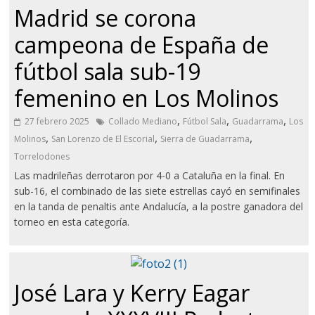
Madrid se corona
campeona de España de
fútbol sala sub-19
femenino en Los Molinos
,
,
,
27 febrero 2025
Collado Mediano
Fútbol Sala
Guadarrama
Los
,
,
,
Molinos
San Lorenzo de El Escorial
Sierra de Guadarrama
Torrelodones
Las madrileñas derrotaron por 4-0 a Cataluña en la final. En
sub-16, el combinado de las siete estrellas cayó en semifinales
en la tanda de penaltis ante Andalucía, a la postre ganadora del
torneo en esta categoría.
José Lara y Kerry Eagar