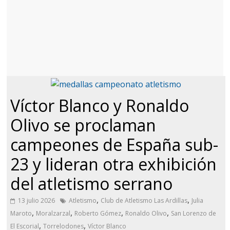
Víctor Blanco y Ronaldo
Olivo se proclaman
campeones de España sub-
23 y lideran otra exhibición
del atletismo serrano
,
,
13 julio 2026
Atletismo
Club de Atletismo Las Ardillas
Julia
,
,
,
,
Maroto
Moralzarzal
Roberto Gómez
Ronaldo Olivo
San Lorenzo de
,
,
El Escorial
Torrelodones
Víctor Blanco