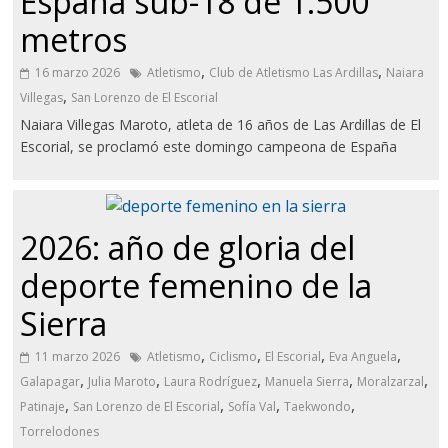
España sub-18 de 1.500
metros
,
,
16 marzo 2026
Atletismo
Club de Atletismo Las Ardillas
Naiara
,
Villegas
San Lorenzo de El Escorial
Naiara Villegas Maroto, atleta de 16 años de Las Ardillas de El
Escorial, se proclamó este domingo campeona de España
2026: año de gloria del
deporte femenino de la
Sierra
,
,
,
,
11 marzo 2026
Atletismo
Ciclismo
El Escorial
Eva Anguela
,
,
,
,
,
Galapagar
Julia Maroto
Laura Rodríguez
Manuela Sierra
Moralzarzal
,
,
,
,
Patinaje
San Lorenzo de El Escorial
Sofía Val
Taekwondo
Torrelodones