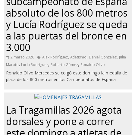
subcampeonato de España
absoluto de los 800 metros
y Lucía Rodríguez se queda
a las puertas del bronce en
3.000
,
,
,
2 marzo 2026
Alex Rodríguez
Atletismo
Daniel González
Julia
,
,
,
Maroto
Lucía Rodríguez
Roberto Gómez
Ronaldo Olivo
Ronaldo Olivo Mercedes se colgó este domingo la medalla de
plata de los 800 metros en los Campeonatos de España
La Tragamillas 2026 agota
dorsales y pone a correr
este domingo a atletas de