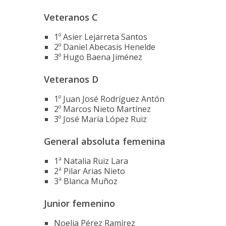
Veteranos C
1º Asier Lejarreta Santos
2º Daniel Abecasis Henelde
3º Hugo Baena Jiménez
Veteranos D
1º Juan José Rodríguez Antón
2º Marcos Nieto Martínez
3º José María López Ruiz
General absoluta femenina
1ª Natalia Ruiz Lara
2ª Pilar Arias Nieto
3ª Blanca Muñoz
Junior femenino
Noelia Pérez Ramírez