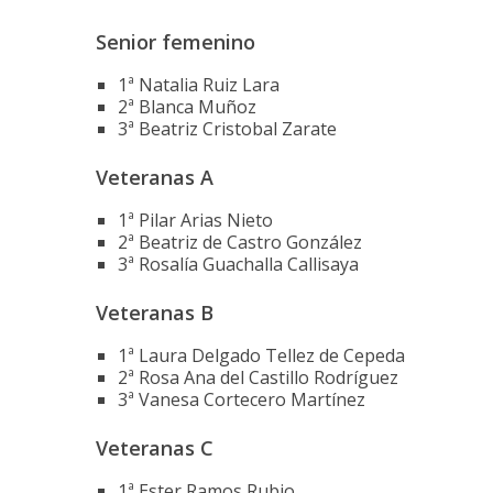
Senior femenino
1ª Natalia Ruiz Lara
2ª Blanca Muñoz
3ª Beatriz Cristobal Zarate
Veteranas A
1ª Pilar Arias Nieto
2ª Beatriz de Castro González
3ª Rosalía Guachalla Callisaya
Veteranas B
1ª Laura Delgado Tellez de Cepeda
2ª Rosa Ana del Castillo Rodríguez
3ª Vanesa Cortecero Martínez
Veteranas C
1ª Ester Ramos Rubio