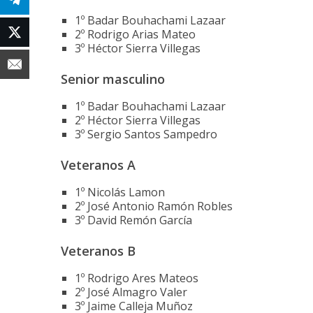
1º Badar Bouhachami Lazaar
2º Rodrigo Arias Mateo
3º Héctor Sierra Villegas
Senior masculino
1º Badar Bouhachami Lazaar
2º Héctor Sierra Villegas
3º Sergio Santos Sampedro
Veteranos A
1º Nicolás Lamon
2º José Antonio Ramón Robles
3º David Remón García
Veteranos B
1º Rodrigo Ares Mateos
2º José Almagro Valer
3º Jaime Calleja Muñoz