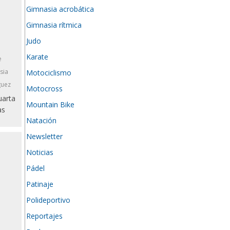
Gimnasia acrobática
Gimnasia rítmica
Judo
Karate
e
sia
Motociclismo
guez
Motocross
uarta
Mountain Bike
as
Natación
Newsletter
Noticias
Pádel
Patinaje
Polideportivo
Reportajes