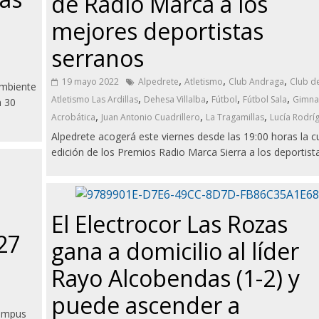
de Radio Marca a los
mejores deportistas
serranos
,
,
,
19 mayo 2022
Alpedrete
Atletismo
Club Andraga
Club d
ambiente
,
,
,
,
Atletismo Las Ardillas
Dehesa Villalba
Fútbol
Fútbol Sala
Gimna
n 30
,
,
,
Acrobática
Juan Antonio Cuadrillero
La Tragamillas
Lucía Rodrí
Alpedrete acogerá este viernes desde las 19:00 horas la c
edición de los Premios Radio Marca Sierra a los deportist
El Electrocor Las Rozas
27
gana a domicilio al líder
Rayo Alcobendas (1-2) y
puede ascender a
Campus