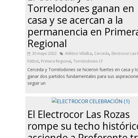
Torrelodones ganan en
casa y se acercan a la
permanencia en Primer
Regional
,
,
30 mayo 2022
Atlético Villalba
Cerceda
Electrocor Las
,
,
Fútbol
Primera Regional
Torrelodones CF
Cerceda y Torrelodones se hicieron fuertes en casa y l
ganar dos partidos fundamentales para sus aspiracion
seguir un
El Electrocor Las Rozas
rompe su techo históric
asciende a Preferente t