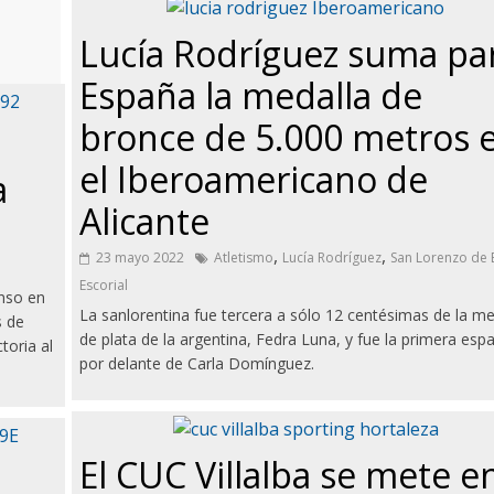
Lucía Rodríguez suma pa
España la medalla de
bronce de 5.000 metros 
el Iberoamericano de
a
Alicante
,
,
23 mayo 2022
Atletismo
Lucía Rodríguez
San Lorenzo de E
Escorial
enso en
La sanlorentina fue tercera a sólo 12 centésimas de la me
s de
de plata de la argentina, Fedra Luna, y fue la primera esp
toria al
por delante de Carla Domínguez.
El CUC Villalba se mete e