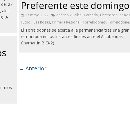
Preferente este domingo
 del 27
rales.
,
,
17 mayo 2022
Atlético Villalba
Cerceda
Electrocor Las Ro
16. A
,
,
,
,
Fútbol
Las Rozas
Primera Regional
Torrelodones
Torrelodone
El Torrelodones se acerca a la permanencia tras una gran
remontada en los instantes finales ante el Alcobendas
Chamartín B (3-2).
os
← Anterior
Premios