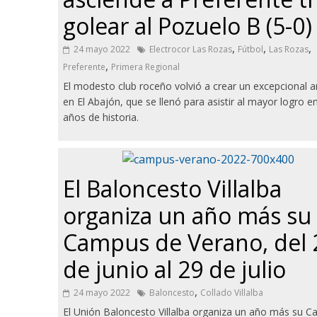
golear al Pozuelo B (5-0)
,
,
,
24 mayo 2022
Electrocor Las Rozas
Fútbol
Las Rozas
,
Preferente
Primera Regional
El modesto club roceño volvió a crear un excepcional 
en El Abajón, que se llenó para asistir al mayor logro e
años de historia.
El Baloncesto Villalba
organiza un año más su
Campus de Verano, del 
de junio al 29 de julio
,
24 mayo 2022
Baloncesto
Collado Villalba
El Unión Baloncesto Villalba organiza un año más su 