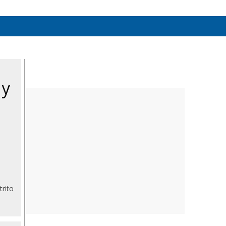
 y
rito