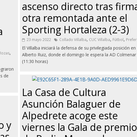
ascenso directo tras firm
otra remontada ante el
Sporting Hortaleza (2-3)
a
,
,
,
23 mayo 2022
Collado Villalba
CUC Villalba
Fútbol
Prefer
El Villalba iniciará la defensa de su privilegiada posición en 
,
 Rozas
Alberto Ruiz, donde el domingo le espera la AD Colmenar
(11:30 horas)
ograron
es de
La Casa de Cultura
Asunción Balaguer de
Alpedrete acoge este
o y
viernes la Gala de premio
ras