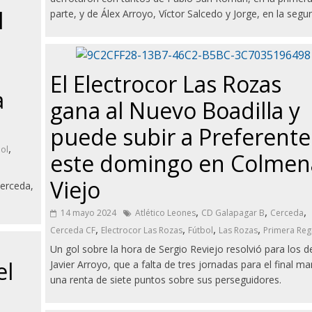
l
parte, y de Álex Arroyo, Víctor Salcedo y Jorge, en la segu
El Electrocor Las Rozas
a
gana al Nuevo Boadilla y
puede subir a Preferente
,
ol
este domingo en Colmen
Viejo
Cerceda,
,
,
,
14 mayo 2024
Atlético Leones
CD Galapagar B
Cerceda
,
,
,
,
Cerceda CF
Electrocor Las Rozas
Fútbol
Las Rozas
Primera Reg
Un gol sobre la hora de Sergio Reviejo resolvió para los d
el
Javier Arroyo, que a falta de tres jornadas para el final m
una renta de siete puntos sobre sus perseguidores.