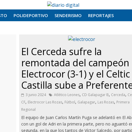
STO
POLIDEPORTIVO
SENDERISMO
REPORTAJES
El Cerceda sufre la
remontada del campeón
Electrocor (3-1) y el Celtic
Castilla sube a Preferent
,
,
,
3 junio 2024
Atlético Leones
CD Galapagar B
Cerceda
Ce
,
,
,
,
,
CF
Electrocor Las Rozas
Fútbol
Galapagar
Las Rozas
Primera
Regional
El equipo de Juan Carlos Martín Puga se adelantó en El A
con un gol de Adri en la primera parte, pero no aguantó e
segunda, en la que los tantos de Víctor Salcedo, por parti