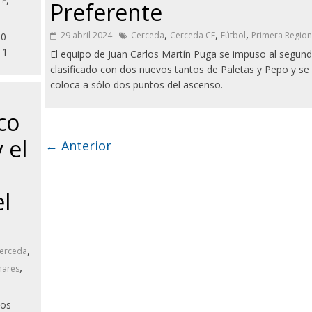
CF
Preferente
,
,
,
29 abril 2024
Cerceda
Cerceda CF
Fútbol
Primera Region
30
 1
El equipo de Juan Carlos Martín Puga se impuso al segun
clasificado con dos nuevos tantos de Paletas y Pepo y se
coloca a sólo dos puntos del ascenso.
co
 el
← Anterior
l
,
erceda
,
nares
os -