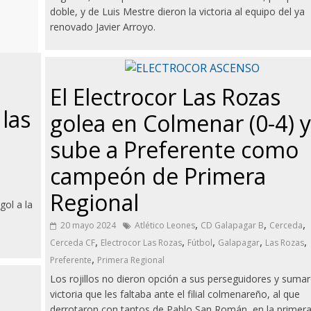
doble, y de Luis Mestre dieron la victoria al equipo del ya
renovado Javier Arroyo.
El Electrocor Las Rozas
las
golea en Colmenar (0-4) y
sube a Preferente como
campeón de Primera
Regional
gol a la
,
,
,
20 mayo 2024
Atlético Leones
CD Galapagar B
Cerceda
,
,
,
,
,
Cerceda CF
Electrocor Las Rozas
Fútbol
Galapagar
Las Rozas
,
Preferente
Primera Regional
Los rojillos no dieron opción a sus perseguidores y sumar
victoria que les faltaba ante el filial colmenareño, al que
derrotaron con tantos de Pablo San Román, en la primer