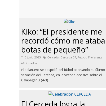
Kiko: “El presidente me
recordó cómo me ataba 
botas de pequeño”
,
,
,
6 junio 2025
Cerceda
Cerceda CF
Fútbol
Preferente
Aficionados
El delantero se despidió del fútbol aportando su último 
salvación del Cerceda, en la victoria decisiva sobre el
Galapagar B (4-3)
El Cerceda logra la