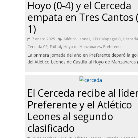
Hoyo (0-4) y el Cerceda
empata en Tres Cantos (
1)
,
,
7 enero 2025
Atlético Leones
CD Galapagar B
Cerceda
,
,
,
Cerceda CF
Fútbol
Hoyo de Manzanares
Preferente
La primera jornada del año en Preferente deparó la go
del Atlético Leones de Castilla al Hoyo de Manzanares (
El Cerceda recibe al líde
Preferente y el Atlético
Leones al segundo
clasificado
,
,