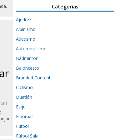
Categorías
nda.
Ajedrez
Alpinismo
Atletismo
Automovilismo
Bádminton
Baloncesto
ar
Branded Content
Ciclismo
Duatlón
ional
Esquí
e
Floorball
anejan
Fútbol
Fútbol Sala