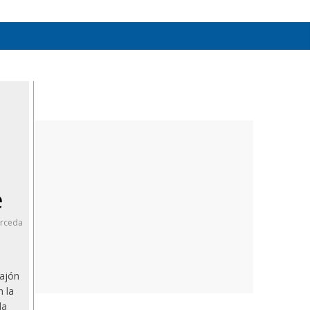
e
rceda
bajón
n la
da