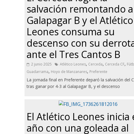
salvación remontando a
Galapagar B y el Atlético
Leones consuma su
descenso con su derrot
ante el Tres Cantos B
,
,
,
2 junio 2025
Atlético Leones
Cerceda
Cerceda CF
Fútb
,
,
Guadarrama
Hoyo de Manzanares
Preferente
La jornada final en Preferente deparó la salvación del 
tras ganar por 4-3 al Galapagar B, y el descenso
El Atlético Leones inicia 
año con una goleada al