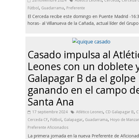
28 noviembre 2024
Atlético Leones
Cerceda
Cerceda 
,
,
Fútbol
Guadarrama
Preferente
El Cerceda recibe este domingo en Puente Madrid -16:
horas- al Villanueva de la Cañada, actual líder del Grupo
Casado impulsa al Atléti
Leones con un doblete y
Galapagar B da el golpe
ganando en el campo de
Santa Ana
,
,
17 septiembre 2024
Atlético Leones
CD Galapagar B
C
,
,
,
,
Cerceda CF
Fútbol
Galapagar
Guadarrama
Hoyo de Manza
Preferente Aficionados
La primera jornada en la nueva Preferente de Aficionad