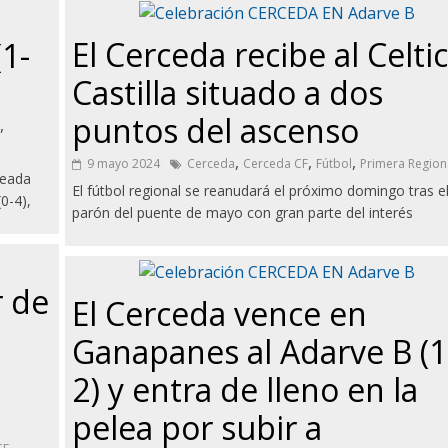
El Cerceda recibe al Celtic
1-
Castilla situado a dos
puntos del ascenso
,
,
,
,
9 mayo 2024
Cerceda
Cerceda CF
Fútbol
Primera Region
leada
El fútbol regional se reanudará el próximo domingo tras e
0-4),
parón del puente de mayo con gran parte del interés
r de
El Cerceda vence en
Ganapanes al Adarve B (1
2) y entra de lleno en la
pelea por subir a
,