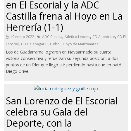
en El Escorial y la ADC
Castilla frena al Hoyo en La
Herrería (1-1)
,
,
,
19 enero 2022
ADC Castilla
Atlético Leones
CD Alpedrete
CD El
,
,
,
Escorial
CD Galapagar B
Fútbol
Hoyo de Manzanares
Los de Guadarrama lograron en Navaarmado su cuarta
victoria consecutiva y refuerzan su segunda posición, a dos
puntos de un líder que llegó a ir perdiendo hasta que empató
Diego Orive.
San Lorenzo de El Escorial
celebra su Gala del
Deporte, con la