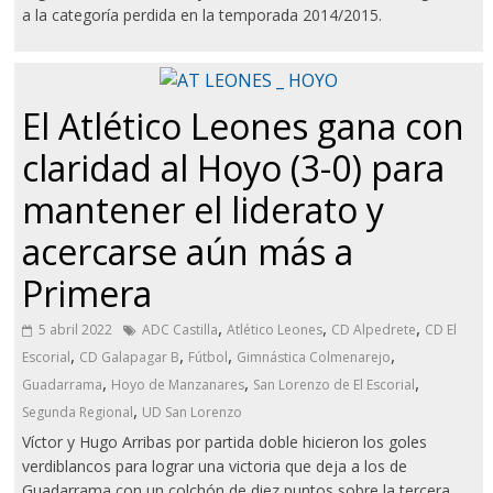
a la categoría perdida en la temporada 2014/2015.
El Atlético Leones gana con
claridad al Hoyo (3-0) para
mantener el liderato y
acercarse aún más a
Primera
,
,
,
5 abril 2022
ADC Castilla
Atlético Leones
CD Alpedrete
CD El
,
,
,
,
Escorial
CD Galapagar B
Fútbol
Gimnástica Colmenarejo
,
,
,
Guadarrama
Hoyo de Manzanares
San Lorenzo de El Escorial
,
Segunda Regional
UD San Lorenzo
Víctor y Hugo Arribas por partida doble hicieron los goles
verdiblancos para lograr una victoria que deja a los de
Guadarrama con un colchón de diez puntos sobre la tercera