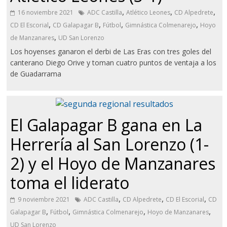
,
,
,
16 noviembre 2021
ADC Castilla
Atlético Leones
CD Alpedrete
,
,
,
,
CD El Escorial
CD Galapagar B
Fútbol
Gimnástica Colmenarejo
Hoyo
,
de Manzanares
UD San Lorenzo
Los hoyenses ganaron el derbi de Las Eras con tres goles del
canterano Diego Orive y toman cuatro puntos de ventaja a los
de Guadarrama
El Galapagar B gana en La
Herrería al San Lorenzo (1-
2) y el Hoyo de Manzanares
toma el liderato
,
,
,
9 noviembre 2021
ADC Castilla
CD Alpedrete
CD El Escorial
CD
,
,
,
,
Galapagar B
Fútbol
Gimnástica Colmenarejo
Hoyo de Manzanares
UD San Lorenzo