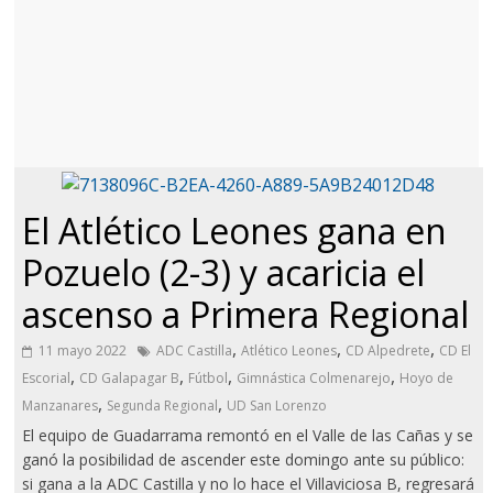
El Atlético Leones gana en
Pozuelo (2-3) y acaricia el
ascenso a Primera Regional
,
,
,
11 mayo 2022
ADC Castilla
Atlético Leones
CD Alpedrete
CD El
,
,
,
,
Escorial
CD Galapagar B
Fútbol
Gimnástica Colmenarejo
Hoyo de
,
,
Manzanares
Segunda Regional
UD San Lorenzo
El equipo de Guadarrama remontó en el Valle de las Cañas y se
ganó la posibilidad de ascender este domingo ante su público:
si gana a la ADC Castilla y no lo hace el Villaviciosa B, regresará