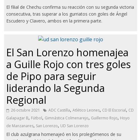
El filial de Chechu confirma su reacción con su segunda victoria
consecutiva, tras superar a los gurriatos con goles de Ángel
Escudero y Clavero, ambos en la primera parte.
El San Lorenzo homenajea
a Guille Rojo con tres goles
de Pipo para seguir
liderando la Segunda
Regional
,
,
,
26 octubre 2021
ADC Castilla
Atlético Leones
CD El Escorial
CD
,
,
,
,
Galapagar B
Fútbol
Gimnástica Colmenarejo
Guillermo Rojo
Hoyo
,
,
de Manzanares
San Lorenzo
UD San Lorenzo
El club azulgrana homenajeó en los prolegómenos de su