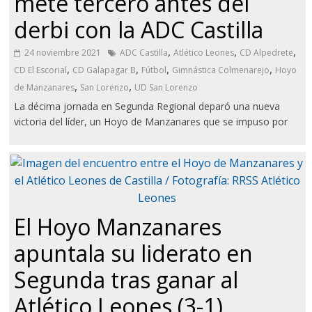
mete tercero antes del
derbi con la ADC Castilla
,
,
,
24 noviembre 2021
ADC Castilla
Atlético Leones
CD Alpedrete
,
,
,
,
CD El Escorial
CD Galapagar B
Fútbol
Gimnástica Colmenarejo
Hoyo
,
,
de Manzanares
San Lorenzo
UD San Lorenzo
La décima jornada en Segunda Regional deparó una nueva
victoria del líder, un Hoyo de Manzanares que se impuso por
El Hoyo Manzanares
apuntala su liderato en
Segunda tras ganar al
Atlético Leones (3-1)