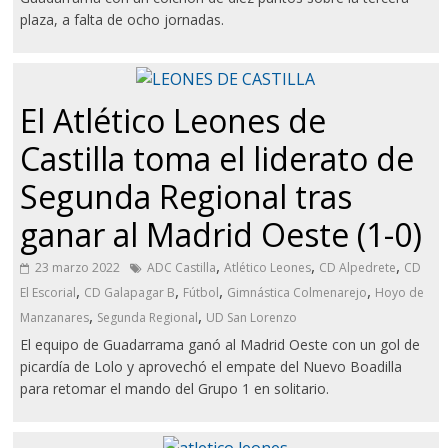
plaza, a falta de ocho jornadas.
El Atlético Leones de
Castilla toma el liderato de
Segunda Regional tras
ganar al Madrid Oeste (1-0)
,
,
,
23 marzo 2022
ADC Castilla
Atlético Leones
CD Alpedrete
CD
,
,
,
,
El Escorial
CD Galapagar B
Fútbol
Gimnástica Colmenarejo
Hoyo de
,
,
Manzanares
Segunda Regional
UD San Lorenzo
El equipo de Guadarrama ganó al Madrid Oeste con un gol de
picardía de Lolo y aprovechó el empate del Nuevo Boadilla
para retomar el mando del Grupo 1 en solitario.