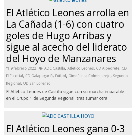
El Atlético Leones arrolla en
La Cañada (1-6) con cuatro
goles de Hugo Arribas y
sigue al acecho del liderato
del Hoyo de Manzanares
,
,
,
9 febrero 2022
ADC Castilla
Atlético Leones
CD Alpedrete
CD
,
,
,
,
El Escorial
CD Galapagar B
Fútbol
Gimnástica Colmenarejo
Segunda
,
Regional
UD San Lorenzo
El Atlético Leones de Castilla sigue con su marcha imparable
en el Grupo 1 de Segunda Regional, tras sumar otra
El Atlético Leones gana 0-3