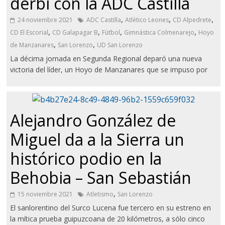
derbi con la ADC Castilla
,
,
,
24 noviembre 2021
ADC Castilla
Atlético Leones
CD Alpedrete
,
,
,
,
CD El Escorial
CD Galapagar B
Fútbol
Gimnástica Colmenarejo
Hoyo
,
,
de Manzanares
San Lorenzo
UD San Lorenzo
La décima jornada en Segunda Regional deparó una nueva
victoria del líder, un Hoyo de Manzanares que se impuso por
Alejandro González de
Miguel da a la Sierra un
histórico podio en la
Behobia – San Sebastián
,
15 noviembre 2021
Atletismo
San Lorenzo
El sanlorentino del Surco Lucena fue tercero en su estreno en
la mítica prueba guipuzcoana de 20 kilómetros, a sólo cinco