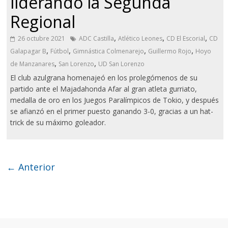
liderando la Segunda
Regional
,
,
,
26 octubre 2021
ADC Castilla
Atlético Leones
CD El Escorial
CD
,
,
,
,
Galapagar B
Fútbol
Gimnástica Colmenarejo
Guillermo Rojo
Hoyo
,
,
de Manzanares
San Lorenzo
UD San Lorenzo
El club azulgrana homenajeó en los prolegómenos de su
partido ante el Majadahonda Afar al gran atleta gurriato,
medalla de oro en los Juegos Paralímpicos de Tokio, y después
se afianzó en el primer puesto ganando 3-0, gracias a un hat-
trick de su máximo goleador.
← Anterior