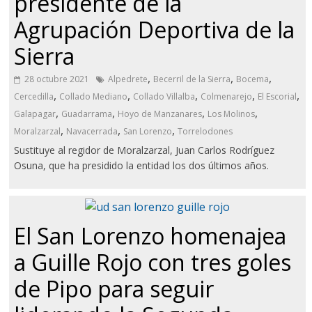
presidente de la
Agrupación Deportiva de la
Sierra
,
,
,
28 octubre 2021
Alpedrete
Becerril de la Sierra
Bocema
,
,
,
,
,
Cercedilla
Collado Mediano
Collado Villalba
Colmenarejo
El Escorial
,
,
,
,
Galapagar
Guadarrama
Hoyo de Manzanares
Los Molinos
,
,
,
Moralzarzal
Navacerrada
San Lorenzo
Torrelodones
Sustituye al regidor de Moralzarzal, Juan Carlos Rodríguez
Osuna, que ha presidido la entidad los dos últimos años.
El San Lorenzo homenajea
a Guille Rojo con tres goles
de Pipo para seguir