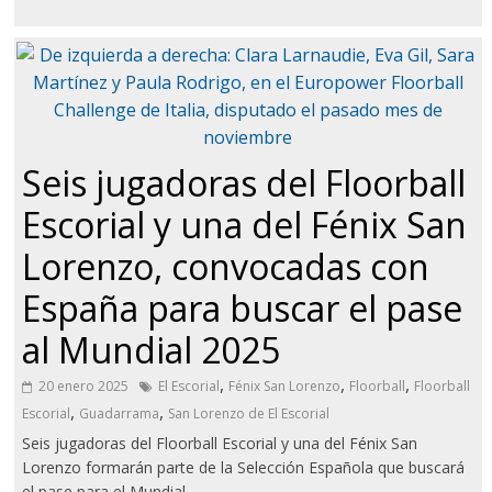
Seis jugadoras del Floorball
Escorial y una del Fénix San
Lorenzo, convocadas con
España para buscar el pase
al Mundial 2025
,
,
,
20 enero 2025
El Escorial
Fénix San Lorenzo
Floorball
Floorball
,
,
Escorial
Guadarrama
San Lorenzo de El Escorial
Seis jugadoras del Floorball Escorial y una del Fénix San
Lorenzo formarán parte de la Selección Española que buscará
el pase para el Mundial