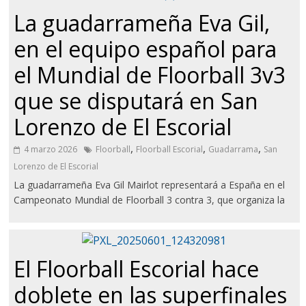
La guadarrameña Eva Gil,
en el equipo español para
el Mundial de Floorball 3v3
que se disputará en San
Lorenzo de El Escorial
,
,
,
4 marzo 2026
Floorball
Floorball Escorial
Guadarrama
San
Lorenzo de El Escorial
La guadarrameña Eva Gil Mairlot representará a España en el
Campeonato Mundial de Floorball 3 contra 3, que organiza la
El Floorball Escorial hace
doblete en las superfinales