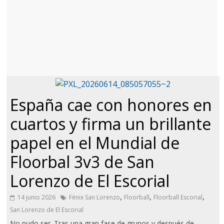
España cae con honores en
cuartos y firma un brillante
papel en el Mundial de
Floorbal 3v3 de San
Lorenzo de El Escorial
,
,
,
14 junio 2026
Fénix San Lorenzo
Floorball
Floorball Escorial
San Lorenzo de El Escorial
No pudo ser. Tras una gran fase de grupos y después de