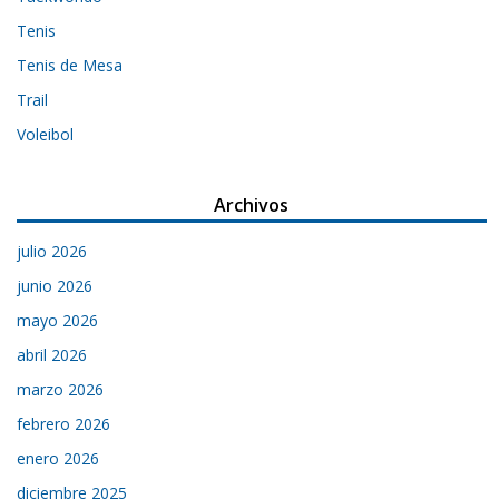
Tenis
Tenis de Mesa
Trail
Voleibol
Archivos
julio 2026
junio 2026
mayo 2026
abril 2026
marzo 2026
febrero 2026
enero 2026
diciembre 2025