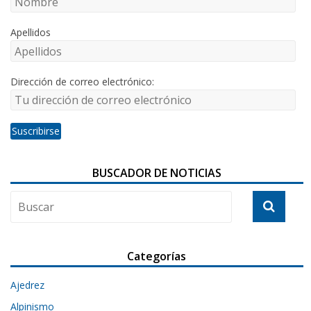
Apellidos
Dirección de correo electrónico:
BUSCADOR DE NOTICIAS
Categorías
Ajedrez
Alpinismo