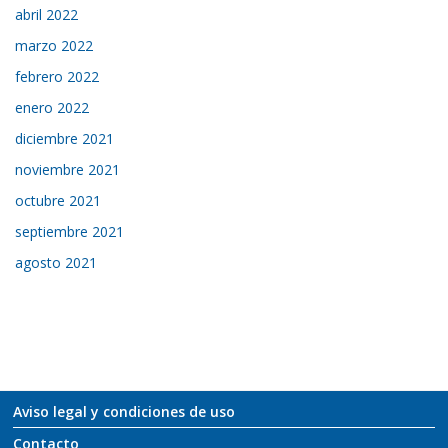
abril 2022
marzo 2022
febrero 2022
enero 2022
diciembre 2021
noviembre 2021
octubre 2021
septiembre 2021
agosto 2021
Aviso legal y condiciones de uso
Contacto