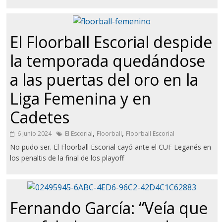
El Floorball Escorial despide
la temporada quedándose
a las puertas del oro en la
Liga Femenina y en
Cadetes
,
,
6 junio 2024
El Escorial
Floorball
Floorball Escorial
No pudo ser. El Floorball Escorial cayó ante el CUF Leganés en
los penaltis de la final de los playoff
Fernando García: “Veía que