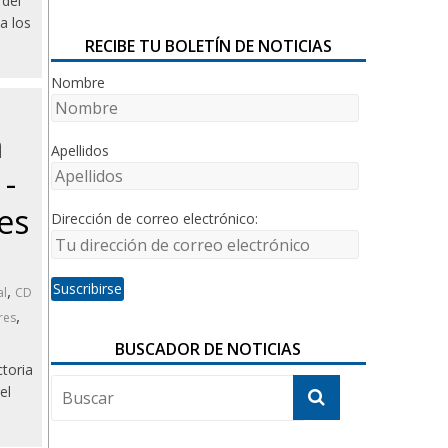
 del
a los
RECIBE TU BOLETÍN DE NOTICIAS
Nombre
a
Apellidos
1-
es
Dirección de correo electrónico:
,
al
CD
,
res
BUSCADOR DE NOTICIAS
ctoria
el