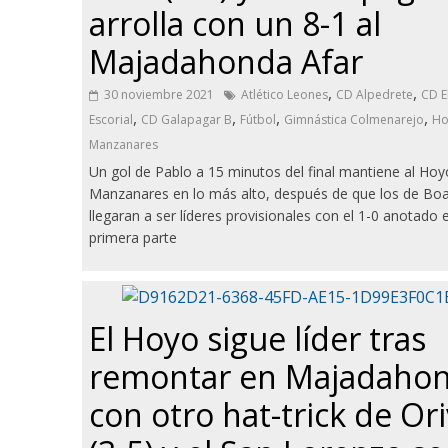
arrolla con un 8-1 al
Majadahonda Afar
,
,
30 noviembre 2021
Atlético Leones
CD Alpedrete
CD E
,
,
,
,
Escorial
CD Galapagar B
Fútbol
Gimnástica Colmenarejo
Ho
Manzanares
Un gol de Pablo a 15 minutos del final mantiene al Hoy
Manzanares en lo más alto, después de que los de Boad
llegaran a ser líderes provisionales con el 1-0 anotado e
primera parte
El Hoyo sigue líder tras
remontar en Majadaho
con otro hat-trick de Or