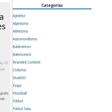
Categorías
a
Ajedrez
es
Alpinismo
Atletismo
Automovilismo
Bádminton
Baloncesto
Branded Content
,
al
CD
oyo
Ciclismo
Duatlón
Esquí
Floorball
espués
hat-
Fútbol
Fútbol Sala