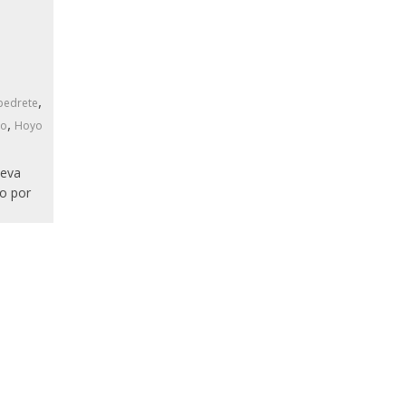
,
pedrete
,
jo
Hoyo
ueva
so por