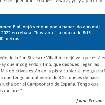
onde nos quedamos Youness,
Rocky
y yo, y a partir de
mmed Blal, dejó ver que podía haber ido aún más
a 2022 en rebajar “bastante” la marca de 8:15
00 metros
n de la San Silvestre Villalbina dejó ver que está e
Hay que ir cogiendo ritmo, que después llegan las
 Mis objetivos están en la pista cubierta: me gustar
ca que tengo actualmente de 8:15, que es de hace
la lucha por el Campeonato de España. Tengo que
s mejores”.
Jaime Fresno