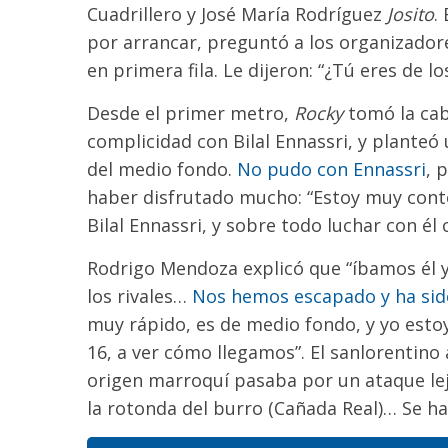
Cuadrillero y José María Rodríguez
Josito
.
por arrancar, preguntó a los organizadore
en primera fila. Le dijeron: “¿Tú eres de lo
Desde el primer metro,
Rocky
tomó la cabe
complicidad con Bilal Ennassri, y planteó
del medio fondo.
No pudo con Ennassri
, 
haber disfrutado mucho: “Estoy muy cont
Bilal Ennassri, y sobre todo luchar con él
Rodrigo Mendoza explicó que “íbamos él y 
los rivales…
Nos hemos escapado y ha sido
muy rápido, es de medio fondo, y yo est
16, a ver cómo llegamos”. El sanlorentino
origen marroquí pasaba por un ataque leja
la rotonda del burro (Cañada Real)… Se ha