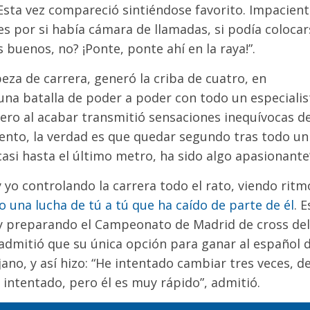
 Esta vez compareció sintiéndose favorito. Impacien
s por si había cámara de llamadas, si podía colocar
s buenos, no? ¡Ponte, ponte ahí en la raya!”.
za de carrera, generó la criba de cuatro, en
 una batalla de poder a poder con todo un especialis
pero al acabar transmitió sensaciones inequívocas d
ento, la verdad es que quedar segundo tras todo un
 casi hasta el último metro, ha sido algo apasionante
yo controlando la carrera todo el rato, viendo ritm
 una lucha de tú a tú que ha caído de parte de él
. E
oy preparando el Campeonato de Madrid de cross del
 admitió que su única opción para ganar al español 
no, y así hizo: “He intentado cambiar tres veces, d
 intentado, pero él es muy rápido”, admitió.