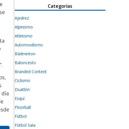
te
Categorías
se
Ajedrez
Alpinismo
Atletismo
ta
Automovilismo
e
Bádminton
Baloncesto
”.
Branded Content
os,
Ciclismo
s
Duatlón
 día
Esquí
de
Floorball
esde
Fútbol
Fútbol Sala