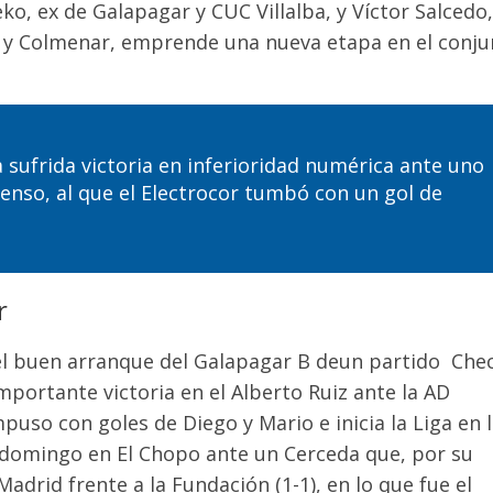
eko
, ex de Galapagar y CUC Villalba, y Víctor Salcedo,
ba y Colmenar, emprende una nueva etapa en el conj
a sufrida victoria en inferioridad numérica ante uno
censo, al que
el Electrocor
tumbó con un gol de
r
el buen arranque del Galapagar B
deun
partido
Che
portante victoria en el Alberto Ruiz ante la AD
impuso con goles de Diego y Mario e inicia la Liga en 
e domingo en El Chopo ante un Cerceda que, por su
adrid frente a la Fundación (1-1)
, en lo que fue el