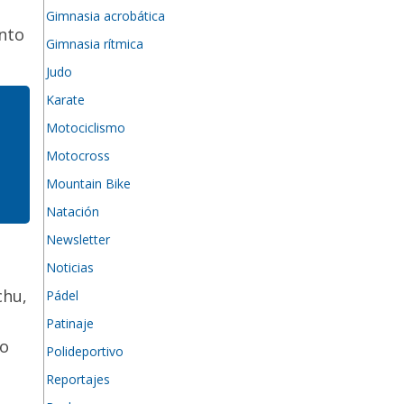
Gimnasia acrobática
unto
Gimnasia rítmica
Judo
Karate
Motociclismo
Motocross
Mountain Bike
Natación
Newsletter
Noticias
chu
,
Pádel
Patinaje
lo
Polideportivo
Reportajes