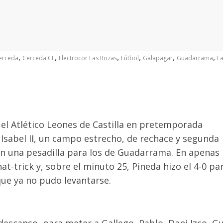
,
,
,
,
,
,
erceda
Cerceda CF
Electrocor Las Rozas
Fútbol
Galapagar
Guadarrama
L
el Atlético Leones de Castilla en pretemporada
Isabel II, un campo estrecho, de rechace y segunda
 en una pesadilla para los de Guadarrama
.
En apenas 
at-trick y
,
sobre el minuto 25
,
Pineda hizo el 4-0 pa
ue ya no pudo levantarse.
 descanso, para meter a
Gallego
, Pablo, Dani Izco, Gu