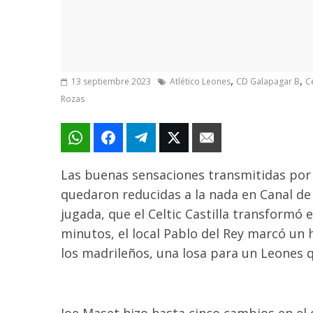
,
,
13 septiembre 2023
Atlético Leones
CD Galapagar B
C
Rozas
Las buenas sensaciones transmitidas por 
quedaron reducidas a la nada en Canal de 
jugada, que el Celtic Castilla transformó
minutos, el local Pablo
del
Rey marcó un h
l
os madrileños
, una losa para un Leones
q
Joe
Maset
hizo hasta cinco cambios en el