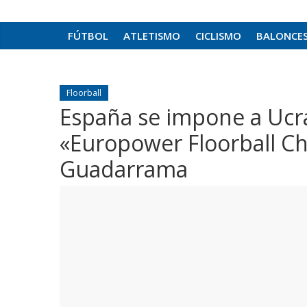
FÚTBOL
ATLETISMO
CICLISMO
BALONCE
Floorball
España se impone a Ucrani
«Europower Floorball C
Guadarrama