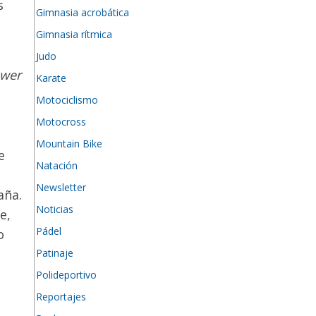
s
Gimnasia acrobática
Gimnasia rítmica
Judo
wer
Karate
Motociclismo
Motocross
Mountain Bike
e
Natación
Newsletter
aña.
Noticias
e,
Pádel
o
Patinaje
Polideportivo
Reportajes