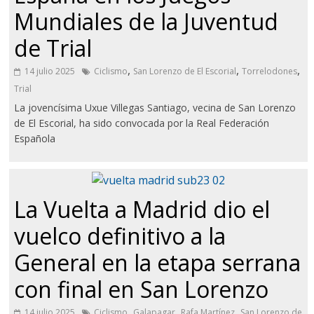
Mundiales de la Juventud
de Trial
,
,
,
14 julio 2025
Ciclismo
San Lorenzo de El Escorial
Torrelodones
Trial
La jovencísima Uxue Villegas Santiago, vecina de San Lorenzo
de El Escorial, ha sido convocada por la Real Federación
Española
La Vuelta a Madrid dio el
vuelco definitivo a la
General en la etapa serrana
con final en San Lorenzo
,
,
,
14 julio 2025
Ciclismo
Galapagar
Rafa Martínez
San Lorenzo de