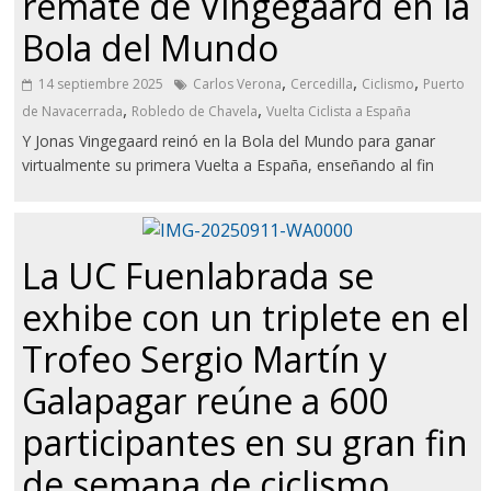
remate de Vingegaard en la
Bola del Mundo
,
,
,
14 septiembre 2025
Carlos Verona
Cercedilla
Ciclismo
Puerto
,
,
de Navacerrada
Robledo de Chavela
Vuelta Ciclista a España
Y Jonas Vingegaard reinó en la Bola del Mundo para ganar
virtualmente su primera Vuelta a España, enseñando al fin
La UC Fuenlabrada se
exhibe con un triplete en el
Trofeo Sergio Martín y
Galapagar reúne a 600
participantes en su gran fin
de semana de ciclismo