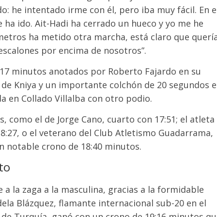
o: he intentado irme con él, pero iba muy fácil. En e
ha ido. Ait-Hadi ha cerrado un hueco y yo me he
0 metros ha metido otra marcha, está claro que querí
 escalones por encima de nosotros”.
 17 minutos anotados por Roberto Fajardo en su
os de Kniya y un importante colchón de 20 segundos 
a en Collado Villalba con otro podio.
como el de Jorge Cano, cuarto con 17:51; el atleta
 18:27, o el veterano del Club Atletismo Guadarrama,
un notable crono de 18:40 minutos.
to
a la zaga a la masculina, gracias a la formidable
ela Blázquez, flamante internacional sub-20 en el
de Turquía, ganó con un crono de 19:16 minutos qu