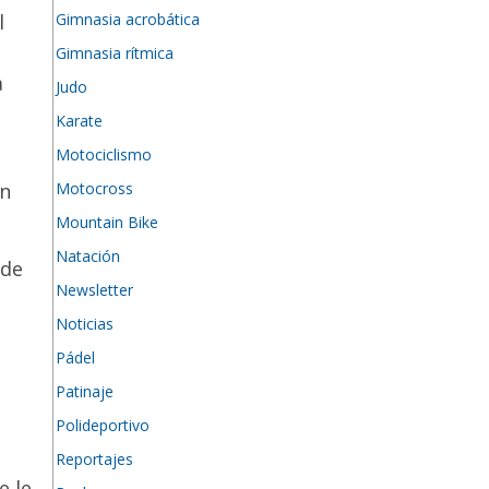
Gimnasia acrobática
l
Gimnasia rítmica
a
Judo
Karate
Motociclismo
Motocross
en
Mountain Bike
Natación
 de
Newsletter
Noticias
Pádel
Patinaje
Polideportivo
Reportajes
e le