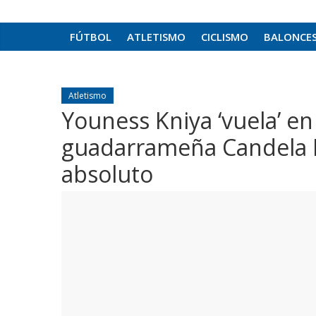
FÚTBOL
ATLETISMO
CICLISMO
BALONCE
Atletismo
Youness Kniya ‘vuela’ en l
guadarrameña Candela Bl
absoluto