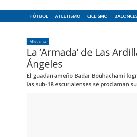
FÚTBOL
ATLETISMO
CICLISMO
BALONCE
Atletismo
La ‘Armada’ de Las Ardill
Ángeles
El guadarrameño Badar Bouhachami logra e
las sub-18 escurialenses se proclaman 