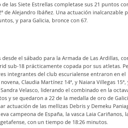
de las Siete Estrellas completase sus 21 puntos con
ª de Alejandro Ibáñez. Una actuación inalcanzable 
untos, y para Galicia, bronce con 67.
 desde el sábado para la Armada de Las Ardillas, con
rid sub-18 prácticamente copada por sus atletas. P
res integrantes del club escurialense entraron en el
novena, Claudia Martínez 14ª, y Naiara Villegas 15ª, 
 Sandra Velasco, liderando el combinado en la octav
s y se quedaron a 22 de la medalla de oro de Galici
lar actuación de las mellizas Debris y Demeku Pania
ueva campeona de España, la vasca Laia Cariñanos, l
 getafense, con un tiempo de 18:26 minutos.