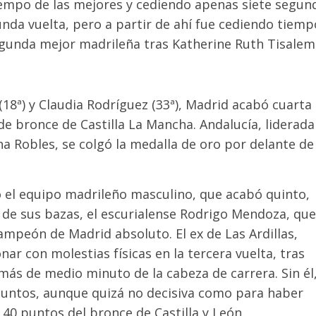
iempo de las mejores y cediendo apenas siete segun
unda vuelta, pero a partir de ahí fue cediendo tiemp
 segunda mejor madrileña tras Katherine Ruth Tisalem
18ª) y Claudia Rodríguez (33ª), Madrid acabó cuarta
de bronce de Castilla La Mancha. Andalucía, liderada
a Robles, se colgó la medalla de oro por delante de
 el equipo madrileño masculino, que acabó quinto,
de sus bazas, el escurialense Rodrigo Mendoza, que
ampeón de Madrid absoluto. El ex de Las Ardillas,
ar con molestias físicas en la tercera vuelta, tras
más de medio minuto de la cabeza de carrera. Sin él
untos, aunque quizá no decisiva como para haber
 40 puntos del bronce de Castilla y León.