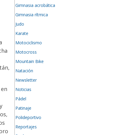
Gimnasia acrobática
Gimnasia rítmica
Judo
Karate
a
Motociclismo
cha
Motocross
Mountain Bike
tán,
Natación
Newsletter
 en
Noticias
Pádel
y
Patinaje
os,
Polideportivo
os
Reportajes
 oro