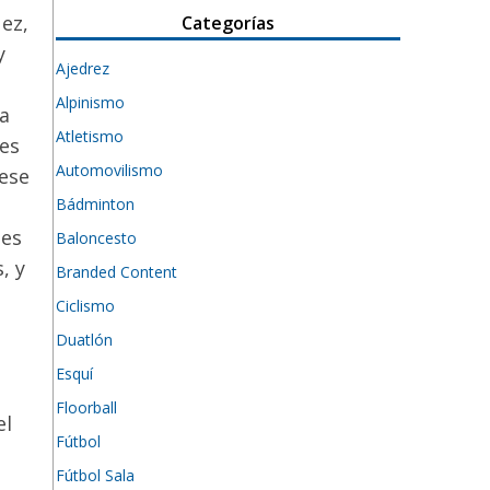
ez,
Categorías
y
Ajedrez
Alpinismo
a
Atletismo
es
Automovilismo
iese
Bádminton
nes
Baloncesto
, y
Branded Content
Ciclismo
Duatlón
Esquí
Floorball
el
Fútbol
Fútbol Sala