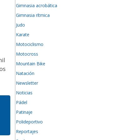
Gimnasia acrobática
Gimnasia rítmica
Judo
Karate
Motociclismo
Motocross
il
Mountain Bike
dos
Natación
Newsletter
Noticias
Pádel
Patinaje
Polideportivo
Reportajes