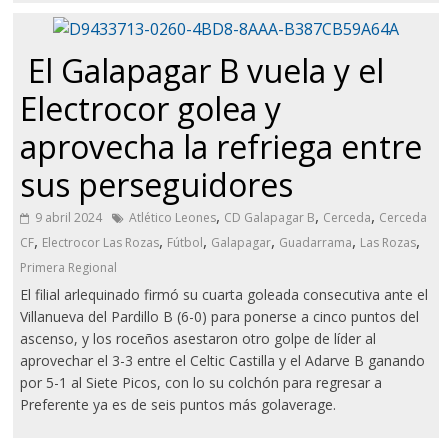
​ El Galapagar B vuela y el
Electrocor golea y
aprovecha la refriega entre
sus perseguidores
,
,
,
9 abril 2024
Atlético Leones
CD Galapagar B
Cerceda
Cerceda
,
,
,
,
,
,
CF
Electrocor Las Rozas
Fútbol
Galapagar
Guadarrama
Las Rozas
Primera Regional
El filial arlequinado firmó su cuarta goleada consecutiva ante el
Villanueva del Pardillo B (6-0) para ponerse a cinco puntos del
ascenso, y los roceños asestaron otro golpe de líder al
aprovechar el 3-3 entre el Celtic Castilla y el Adarve B ganando
por 5-1 al Siete Picos, con lo su colchón para regresar a
Preferente ya es de seis puntos más golaverage.