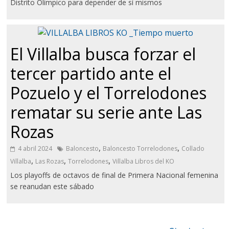
Distrito Olímpico para depender de sí mismos
El Villalba busca forzar el
tercer partido ante el
Pozuelo y el Torrelodones
rematar su serie ante Las
Rozas
,
,
4 abril 2024
Baloncesto
Baloncesto Torrelodones
Collado
,
,
,
Villalba
Las Rozas
Torrelodones
Villalba Libros del KO
Los playoffs de octavos de final de Primera Nacional femenina
se reanudan este sábado