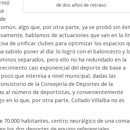
irmó
de dos años de retraso
se
 de
común, algo que, por otra parte, ya se probó sin éxi
iosamente, hablamos de actuaciones que van en la lí
tiva de unificar clubes para optimizar los espacios 
 sabido poner al día: lo logró con el baloncesto y l
caminos separados, pero ello no ha redundado en la
crecimiento casi exponencial del deporte de base a
o poco que interesa a nivel municipal, dadas las
onsistorio de la Consejería de Deportes de la
as al número de deportistas, y convenientemente
go en lo que, por otra parte, Collado Villalba no es
e 70.000 habitantes, centro neurálgico de una coma
en los dos deportes de equipo referenciales,