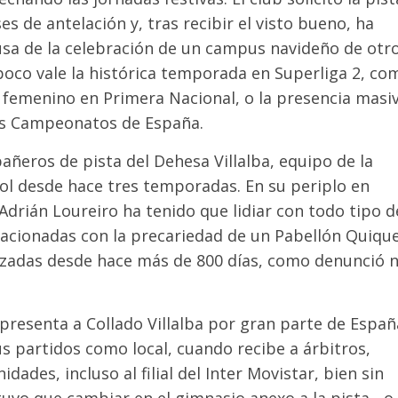
 de antelación y, tras recibir el visto bueno, ha
sa de la celebración de un campus navideño de otr
poco vale la histórica temporada en Superliga 2, co
femenino en Primera Nacional, o la presencia masi
tes Campeonatos de España.
ñeros de pista del Dehesa Villalba, equipo de la
ñol desde hace tres temporadas. En su periplo en
Adrián Loureiro ha tenido que lidiar con todo tipo d
lacionadas con la precariedad de un Pabellón Quiqu
izadas desde hace más de 800 días, como denunció 
epresenta a Collado Villalba por gran parte de Españ
us partidos como local, cuando recibe a árbitros,
des, incluso al filial del Inter Movistar, bien sin
tuvo que cambiar en el gimnasio anexo a la pista-, o