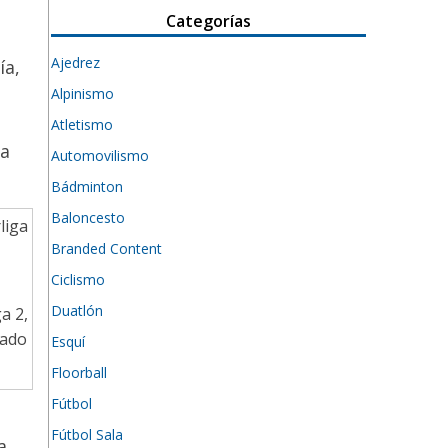
Categorías
Ajedrez
ía,
Alpinismo
Atletismo
na
Automovilismo
Bádminton
Baloncesto
Branded Content
Ciclismo
Duatlón
ga 2,
hado
Esquí
Floorball
Fútbol
Fútbol Sala
a