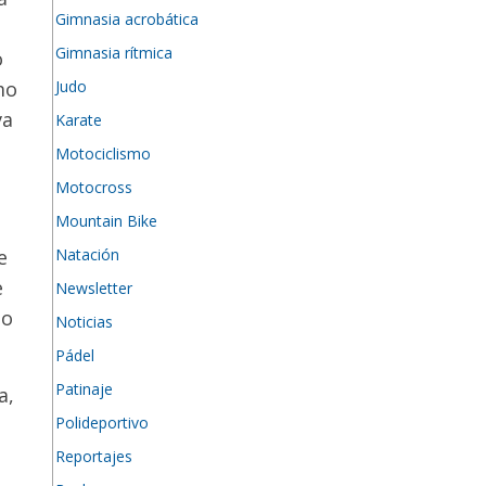
Gimnasia acrobática
Gimnasia rítmica
o
Judo
mo
va
Karate
Motociclismo
Motocross
Mountain Bike
Natación
e
e
Newsletter
no
Noticias
Pádel
Patinaje
a,
Polideportivo
Reportajes