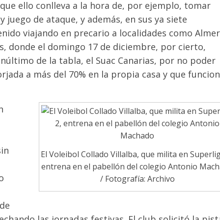
que ello conlleva a la hora de, por ejemplo, tomar
 y juego de ataque, y además, en sus ya siete
enido viajando en precario a localidades como Almer
as, donde el domingo 17 de diciembre, por cierto,
enúltimo de la tabla, el Suac Canarias, por no poder
forjada a más del 70% en la propia casa y que funcio
n
sin
El Voleibol Collado Villalba, que milita en Superli
entrena en el pabellón del colegio Antonio Mac
o
/ Fotografía: Archivo
 de
chando las jornadas festivas. El club solicitó la pist