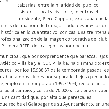
ba en
calzarlas, entre la hilaridad del público
asistente, local y visitante, mientras el
presidente, Piero Capponi, explicaba que la
ba más de una hora de trabajo. Todo, después de un
stórica en lo cuantitativo, con casi una treintena 
ofesionalización de la imagen corporativa del club 
n Primera RFEF -dos categorías por encima-.
 municipal, que por sorprendente que parezca, lejos
Atlético Villalba y el CUC Villalba, ha disminuido: es
7 euros, por los 15.988,37 de la temporada pasada, es
obraban ambos clubes por separado. Lejos quedan lo
r ejemplo en la temporada 1992/1993, recibió cinco
ros al cambio, y cerca de 70.000 si se tiene en cuen
s una cantidad que, por alta que parezca, es
s que recibe el Galapagar de su Ayuntamiento, en un