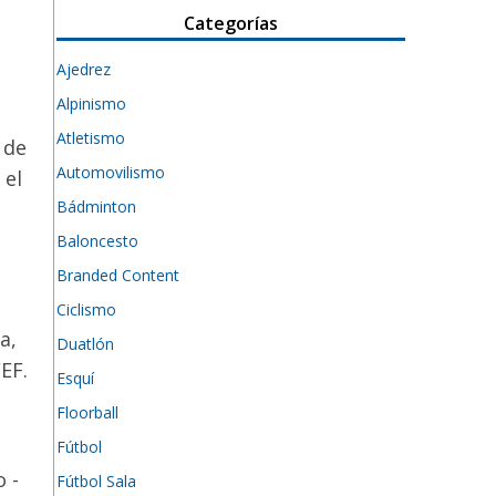
Categorías
Ajedrez
Alpinismo
Atletismo
 de
Automovilismo
 el
Bádminton
Baloncesto
Branded Content
Ciclismo
a,
Duatlón
EF.
Esquí
Floorball
Fútbol
 -
Fútbol Sala