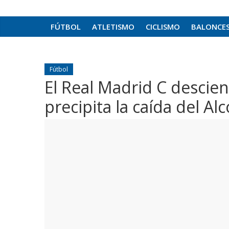
FÚTBOL
ATLETISMO
CICLISMO
BALONCE
Fútbol
El Real Madrid C descie
precipita la caída del A