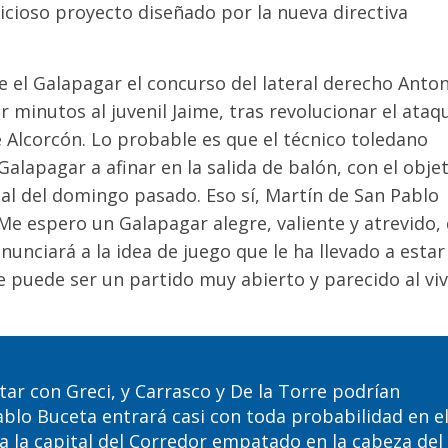
icioso proyecto diseñado por la nueva directiva
 el Galapagar el concurso del lateral derecho Anto
r minutos al juvenil Jaime, tras revolucionar el ataq
e Alcorcón
. Lo probable es que el técnico toledano
Galapagar a afinar en la salida de balón
, con el obje
 al del domingo pasado. Eso sí, Martín de San Pablo
Me espero un
Galapagar
alegre, valiente y atrevido
,
nunciará a la idea de juego que le ha llevado a estar
 puede ser un partido muy abierto y parecido al vi
r con Greci, y Carrasco y De la Torre podrían
Pablo Buceta entrará casi
con
toda probabilidad en e
 a la capital del Corredor empatado en
la
cabeza del