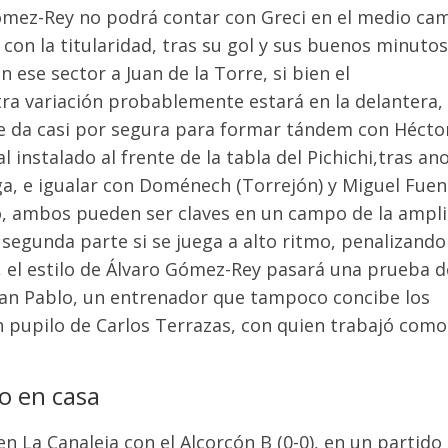
 Gómez-Rey no podrá contar con Greci en el medio ca
 con la titularidad, tras su gol y sus buenos minutos
en ese sector
a
Juan de la Torre,
si bien el
tra variación probablemente estará en la delantera,
e da casi
por
segura para formar tándem con Héctor
al instalado al frente de la tabla del
Pichichi
,
tras
ano
ga
,
e igualar
con Doménech (Torrejón) y Miguel Fuen
io, ambos pueden ser claves en un campo de la ampl
 segunda parte si se juega a alto ritmo, penalizando
, el estilo de Álvaro Gómez-Rey pasará una prueba d
San Pablo, un entrenador
que tampoco concibe los
 pupilo de Carlos Terrazas, con quien trabajó como
do en casa
en La Canaleja con el Alcorcón B (0-0), en un partido