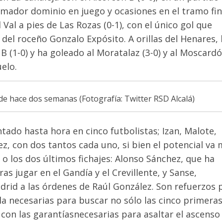
rumador dominio en juego y ocasiones
en el tramo fin
Val a pies de Las Rozas (0-1), con el único gol que
a del roceño Gonzalo Expósito
. A orillas del Henares, 
 (1-0) y ha goleado al Moratalaz (3-0) y al Moscardó
uelo
.
s de hace dos semanas (Fotografía: Twitter RSD Alcalá)
tado hasta hora en cinco futbolistas; Izan, Malote,
ez, con dos tantos cada uno, si bien el potencial va
o los dos últimos fichajes: Alonso Sánchez, que ha
ras jugar en el Gandía y el Crevillente, y Sanse,
drid a las órdenes de Raúl González
. Son refuerzos 
lla necesarias para buscar no sólo las cinco primera
f con
las garantías
necesari
as
para
asaltar
el ascenso