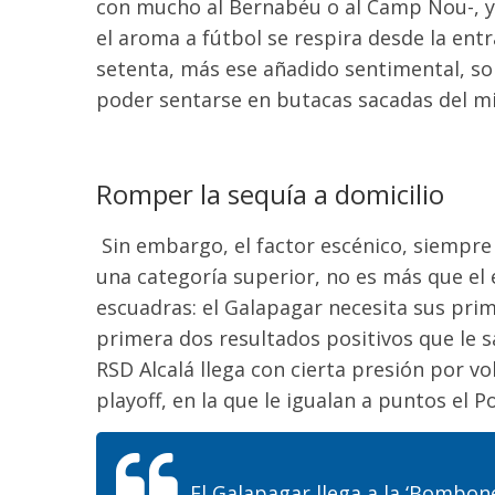
con mucho al Bernabéu o al Camp Nou-, 
el aroma a fútbol se respira desde la entra
setenta,
más
ese añadido sentimental, sob
poder sentarse en butacas sacadas del m
Romper la sequía a domicilio
Sin embargo, el factor escénico, siempr
una categoría superior,
no es más que
el
escuadras: el Galapagar necesita sus pr
primera
dos resultados positivos que le 
RSD Alcalá llega con
cierta
presión
por
vol
playoff, en la que
le igualan a puntos el
P
El Galapagar llega a la ‘Bombone