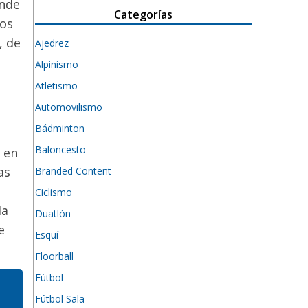
onde
Categorías
los
, de
Ajedrez
Alpinismo
Atletismo
Automovilismo
Bádminton
Baloncesto
 en
as
Branded Content
Ciclismo
la
Duatlón
e
Esquí
Floorball
Fútbol
Fútbol Sala