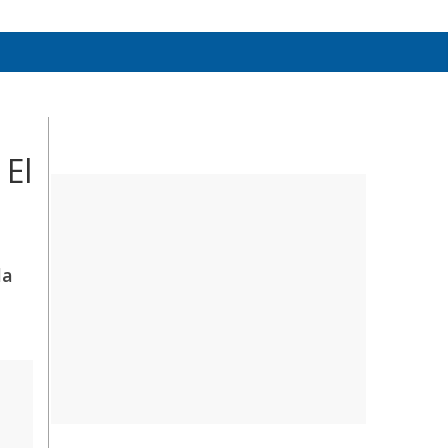
 El
la