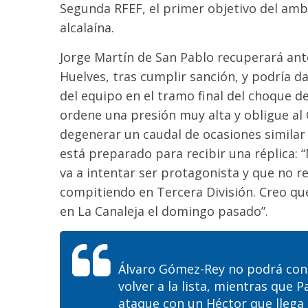
Segunda RFEF, el primer objetivo del amb
alcalaína.
Jorge Martín de San Pablo recuperará ante
Huelves, tras cumplir sanción, y podría da
del equipo en el tramo final del choque d
ordene una presión muy alta
y
oblig
ue
al 
de
generar un caudal de ocasiones similar
es
tá preparado para recibir una
réplica:
“
va a intentar ser protagonista y que no re
compitiendo en Tercera División
.
Creo que
en La Canaleja el domingo pasado
”.
Álvaro Gómez-Rey no podrá conta
volver a la lista, mientras que 
ataque con
un
Héctor que llega