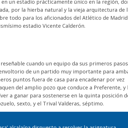
y
en un estadio prácticamente único en la región, d
da, por la hierba natural y la vieja arquitectura de 
re todo para los aficionados del Atlético de Madrid
ismísimo estadio Vicente Calderón.
e
reseñable cuando un equipo da sus primeros pasos
envoltorio
de un partido muy importante para amb
imeros puntos fuera de casa para encadenar
por vez
saquen del amplio pozo que conduce a Preferente, y 
ver a ganar para sostenerse en la
quinta posición
d
ozue
lo, sexto, y el Trival Valderas, séptimo
.
ra’ alcalaína dispuesto a resolver la asignatura