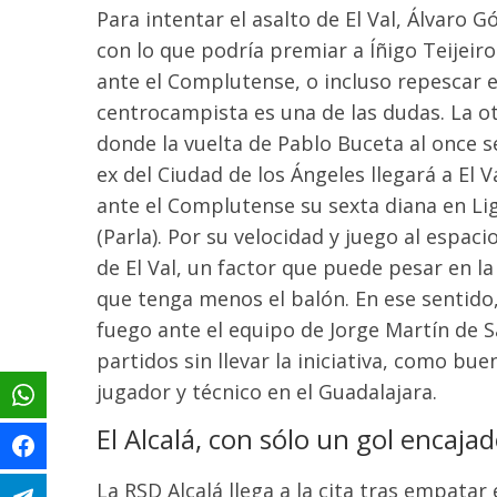
Para intentar el asalto de El Val, Álvaro
con lo que podría premiar a Íñigo Teijeiro
ante el Complutense,
o incluso repescar
centrocampista es
una de las dudas. La o
donde la vuelta de Pablo Buceta al once s
ex del Ciudad de los Ángeles llegará a El V
ante e
l Complutense
su sexta diana en Li
(Parla).
Por su velocidad y juego al espac
de El Val, un factor que puede pesar en la
que tenga menos el balón. En ese sentido
fuego ante el equipo de Jorge Martín de 
partidos sin llevar la iniciativa
, como buen
jugador y técnico en el Guadalajara.
El
Alcalá
, con sólo un gol encaja
La RSD Alcalá llega a la cita tras empatar 