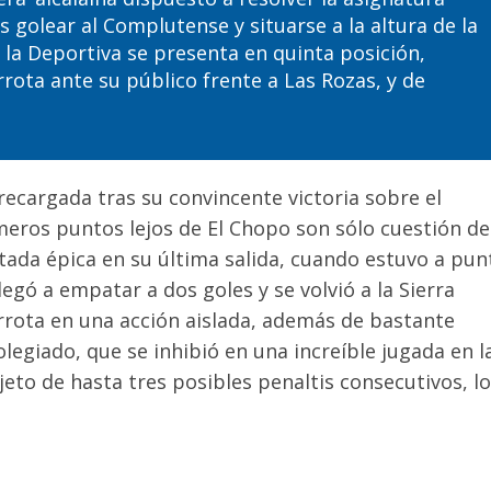
as golear al Complutense y situarse a la altura de la
e la Deportiva
se presenta
en quinta posición,
rrota ante
su público
frente a Las Rozas
,
y
de
recargada tras su convincente victoria sobre el
meros puntos lejos de El Chopo son sólo cuestión de
ada épica en su última salida, cuando estuvo a pun
 llegó a empatar a dos
goles
y se volvió a la Sierra
errota
en una acción aislada
,
además de
bastante
olegiado, que se inhibió en una increíble jugada
en l
jeto de hasta
tres
posibles
penaltis
consecutivos,
lo