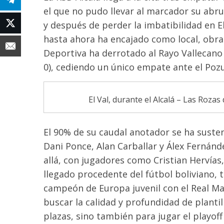
el que no pudo llevar al marcador su ab
y después de perder la imbatibilidad en El 
hasta ahora ha encajado como local
, obr
Deportiva ha derrotado al Rayo Vallecano B
0), cediendo
un único empate
ante el Poz
El Val, durante el Alcalá – Las Roza
El 90% de su caudal anotador se ha susten
Dani Ponce, Alan Carballar y Álex Fernánd
allá, con
jugadores
como Cristian Hervías
,
llegado procedente del fútbol boliviano
,
t
campeón de Europa juvenil con el Real Ma
buscar la calidad y profundidad de planti
plaza
s
, sino también para jugar el playof