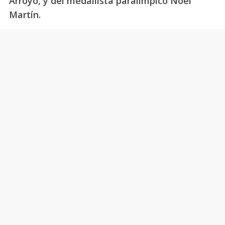
Arroyo, y del medallista paralímpico Noel
Martín.