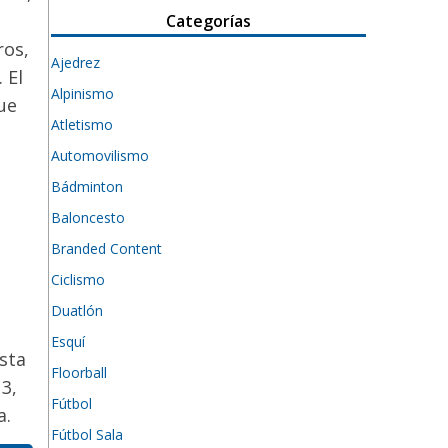
Categorías
ros,
Ajedrez
 El
Alpinismo
ue
Atletismo
Automovilismo
Bádminton
Baloncesto
Branded Content
Ciclismo
Duatlón
Esquí
sta
Floorball
3,
Fútbol
a.
Fútbol Sala