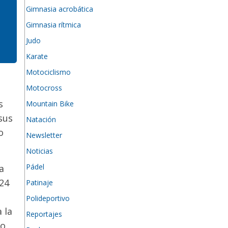
Gimnasia acrobática
Gimnasia rítmica
Judo
Karate
Motociclismo
Motocross
s
Mountain Bike
sus
Natación
o
Newsletter
Noticias
Pádel
a
24
Patinaje
Polideportivo
 la
Reportajes
co