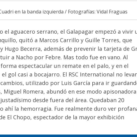
Cuadri en la banda izquierda / Fotografías: Vidal Fraguas
o el aguacero serrano, el Galapagar empezó a vivir 
quillo, quitó a Marcos Carrillo y Guille Torres, que
 y Hugo Becerra, además de prevenir la tarjeta de Gr
ituir a Nacho por Febre. Mas todo fue en vano. Al
forma espectacular un remate en el palo, y en el
 gol casi a bocajarro. El RSC International no leva
de cambios, utilizado por Luis García para ir guardand
ios, Miguel Romera, abundó en ese modo apisonadora
 ajustadísimo desde fuera del área. Quedaban 20
vo ahí la hemorragia. Fue realmente duro ver profa
io de El Chopo, espectador de la mayor exhibición