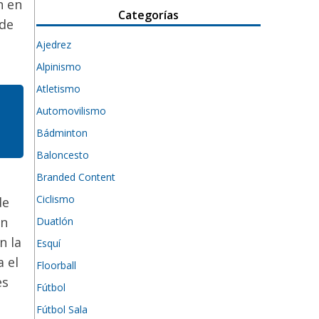
n en
Categorías
 de
e
Ajedrez
Alpinismo
Atletismo
Automovilismo
Bádminton
Baloncesto
Branded Content
Ciclismo
de
un
Duatlón
n la
Esquí
a el
Floorball
es
Fútbol
Fútbol Sala