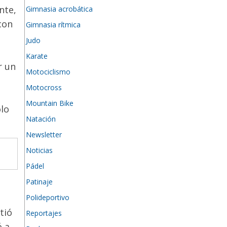
nte,
Gimnasia acrobática
con
Gimnasia rítmica
Judo
Karate
r un
Motociclismo
Motocross
Mountain Bike
ólo
Natación
Newsletter
Noticias
Pádel
Patinaje
Polideportivo
tió
Reportajes
ó a