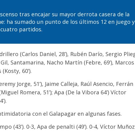
escenso tras encajar su mayor derrota casera de la
he: ha sumado un punto de los últimos 12 en juego y
cuatro partidos.
illero (Carlos Daniel, 28’), Rubén Darío, Sergio Plie
os Gil, Santamarina, Nacho Martín (Febre, 69’), Marcos
 (Kosty, 60’).
remy Jorge, 51’), Jaime Calleja, Raúl Asencio, Ferrán
iguel Romera, 51’); Apa (De la Vibora 64’) Víctor
’).
ntimidatoria con el Galapagar en algunas fases.
mpo (43’). 0-3, Apa de penalti (49’). 0-4, Víctor Muñoz