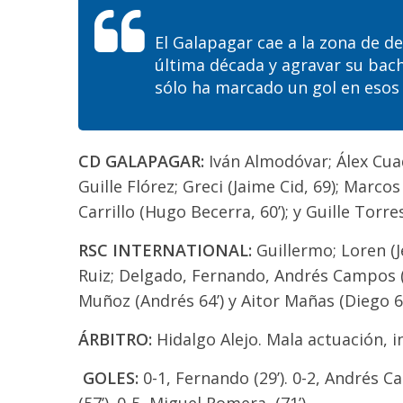
El Galapagar cae a la zona de d
última década y agravar su bac
sólo ha marcado un gol en esos 
CD GALAPAGAR:
Iván Almodóvar; Álex Cuadr
Guille Flórez; Greci (Jaime Cid, 69); Marc
Carrillo (Hugo Becerra, 60’); y Guille Torres
RSC INTERNATIONAL:
Guillermo; Loren (Je
Ruiz; Delgado, Fernando, Andrés Campos (M
Muñoz (Andrés 64’) y Aitor Mañas (Diego 64
ÁRBITRO:
Hidalgo Alejo. Mala actuación, i
GOLES:
0-1, Fernando (29’). 0-2, Andrés Ca
(57’). 0-5, Miguel Romera, (71’).