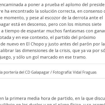
r encaminada a poner a prueba el aplomo del preside
e ha encontrado la solución correcta, en consenso 
De momento, y pese al escozor de la derrota ante el
apagar está en descenso, pero con los mismos siete
tá a tiempo de espantar muchos fantasmas con gana
otada y en ese contexto, el partido del próximo
 de nuevo en El Chopo y justo antes del parón por la
librar las dimensiones de la crisis, que ya va por s
juego, y sólo un gol marcado en ese tramo.
la portería del CD Galapagar / Fotografía: Vidal Fraguas
n la primera media hora de partido, en la que discu
uilibrio en los duelos y en el plano físico, y se asom