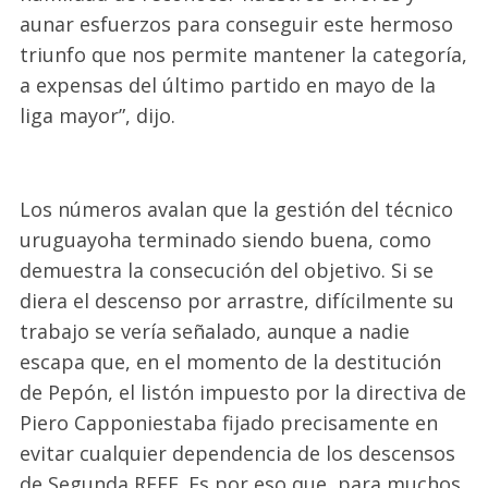
aunar esfuerzos para conseguir este hermoso
triunfo que nos permite mantener la categoría,
a expensas del último partido en mayo de la
liga mayor”
, dijo.
Los números
avalan que la gestión del
técnico
uruguayo
ha
terminado siendo
buena
,
como
demuestra la consecución del objetivo. Si se
diera el descenso por arrastre, difícilmente su
trabajo se vería señalado, aunque a nadie
escapa que, en el momento de la destitución
de Pepón, el listón impuesto por la directiva de
Piero
Capponi
estaba fijado precisamente en
evitar cualquier dependencia de los descensos
de Segunda RFEF.
Es por eso
que
,
p
ara muchos
,