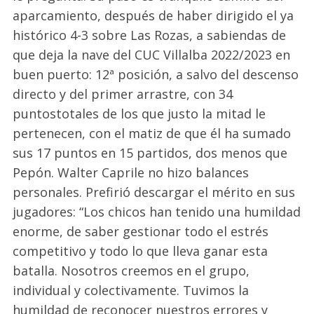
aparcamiento
, después de
haber dirigido el ya
histórico 4-3 sobre Las Rozas
, a
sabiend
as de
que deja la nave del CUC Villalba 2022/2023 en
buen puerto: 12ª posición, a salvo del descenso
directo y del primer arrastre, con 34
puntos
totales de los que justo la mitad le
pertenecen, con el matiz de que él ha sumado
sus 17 puntos e
n 15 partidos
, dos menos que
Pepón
.
Walter
Caprile
no
hizo
balances
personales. Prefi
rió
descargar el mérito en sus
jugadores:
“Los chicos han tenido una humildad
enorme, de saber gestionar todo el estrés
competitivo
y todo lo que lleva ganar esta
batalla. Nosotros creemos en
el
grupo,
individual y colectivamente. Tuvimos la
humildad de reconocer nuestros errores
y