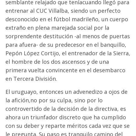
semblante relajado
que tenía
cuando llegó
para
entrenar al
CUC Villalba
,
siendo un perfecto
desconocido en el fútbol madrileño
, un cuerpo
extraño
en plena marejada social por la
sorprendente destitución -al menos de puertas
para afuera- de su predecesor en el banquillo,
Pepón López Cortijo
,
el entrenador de la Sierra,
el hombre
de
los
dos ascensos y de una
primera
vuelta convincente en el desembarco
en Tercera
División
.
El uruguayo, entonces un
advenedizo
a ojos de
la af
ción
,
no por su culpa, sino por lo
controvertido de la decisión de la directiva,
es
ahora
un
triunfador discreto
que ha cumplido
con su deber y reparte méritos cada vez que se
le pregunta
.
Su
paso
es
tranquilo camino del