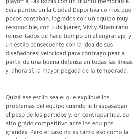
playoff
a Las Rozas
con un triunfo memorable
.
Seis puntos en la Ciudad Deportiva con los que
pocos contaban
,
logrados con un equipo muy
reconocible
,
c
on Luis Juárez,
Vivi
y Altamirano
reinsertados de hace tiempo en el engranaje,
y
un estilo
consecuente con la idea de sus
diseñadores: velocidad para contragolpear a
partir de una buena defensa en todas las l
í
neas
y, ahora sí, la mayor pegada de la temporada.
Quizá ese estilo sea el que explique los
problemas del equipo cuando le traspasa
ba
n
el peso de los partidos
y
,
en contrapartida
,
su
alto grado competitivo ante los equipos
grandes
. P
ero el caso no es
tanto eso como
la