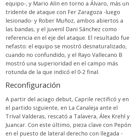
equipo-
,
y Mario Alin en torno a Álvaro,
más
un
tridente de ataque con
Fer
Zaragoza -luego
lesionado- y Rober Muñoz
, ambos
abiertos
a
las bandas
,
y
el juvenil Dani Sánchez como
referencia
en el eje del ataque
. El resultado fue
nefasto: el equipo se mostró desnaturalizado
,
cuando no confundido,
y el Rayo Vallecano B
mostró una superioridad en el campo más
rotunda de la que indicó el 0-2 final.
Reconfiguración
A partir del aciago debut,
Caprile
rectificó y en
el partido siguiente, en La Canaleja ante
e
l
Trival
Valderas
,
rescató a Talavera, Álex
Krehl
y
Juancar
.
Con e
ste último, pieza clave con Pepón
en el puesto de lateral derecho con llegada -